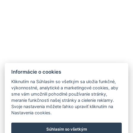
Informácie o cookies
Kliknutím na Súhlasím so všetkým sa uložia funkčné,
výkonnostné, analytické a marketingové cookies, aby
Penzión Marína
sme vám umožnili pohodlné používanie stránky,
Hviezdoslávovo námestie č.1667/36,
meranie funkčnosti našej stránky a cielenie reklamy.
02601 Dolný Kubín
Svoje nastavenia môžete ľahko upraviť kliknutím na
Nastavenia cookies.
E-mai
l:
marina@marina.sk
Telefón:
+ 421 43 58 31 400
Súhlasím so všetkým